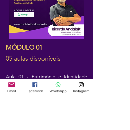
MÓDULO 01
05 aulas disponíveis
Aula 01 - Patrimônio e Identidade
Social
Email
Facebook
WhatsApp
Instagram
Aula 02 - Educação Patrimonial
Aula 03 - Patrimônio Natural e
Sustentabilidade
Aula 04 - Patrimônio Urbanístico e
Sustentabilidade